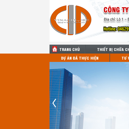
TRANG CHỦ
THIẾT BỊ CHỮA C
DỰ ÁN ĐÃ THỰC HIỆN
TƯ 