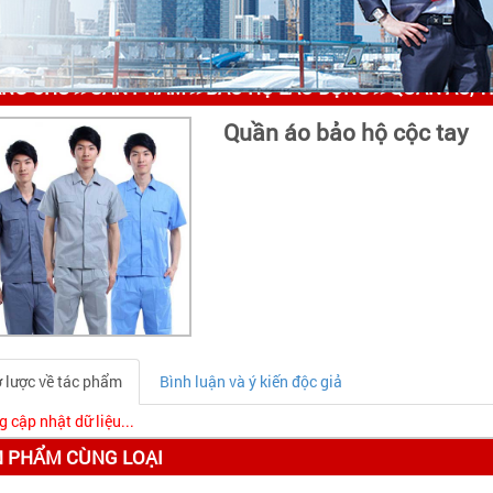
ANG CHỦ
SẢN PHẨM
BẢO HỘ LAO ĐỘNG
QUẦN ÁO, 
>>
>>
>>
Quần áo bảo hộ cộc tay
 lược về tác phẩm
Bình luận và ý kiến độc giả
 cập nhật dữ liệu...
 PHẨM CÙNG LOẠI