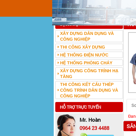
DỊCH VỤ
TR
XÂY DỰNG DÂN DỤNG VÀ
CÔNG NGHIỆP
THI CÔNG XÂY DỰNG
HỆ THÔNG ĐIỆN NƯỚC
HỆ THỐNG PHÒNG CHÁY
XÂY DỰNG CÔNG TRÌNH HẠ
TẦNG
THI CÔNG KẾT CẤU THÉP
CÔNG TRÌNH DÂN DỤNG VÀ
CÔNG NGHIỆP
Sơ
HỖ TRỢ TRỰC TUYẾN
Đang
Mr. Hoàn
SẢN
0964 23 4488