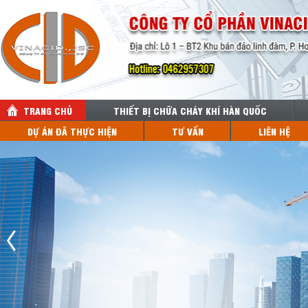
TRANG CHỦ
THIẾT BỊ CHỮA CHÁY KHÍ HÀN QUỐC
DỰ ÁN ĐÃ THỰC HIỆN
TƯ VẤN
LIÊN HỆ