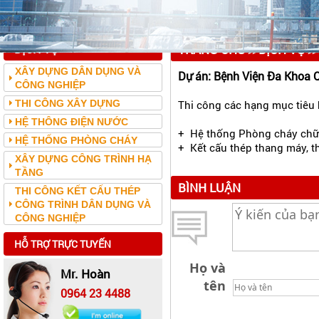
DỊCH VỤ
TRANG CHỦ
DỊCH VỤ
>>
>>
XÂY DỰNG DÂN DỤNG VÀ
Dự án: Bệnh Viện Đa Khoa 
CÔNG NGHIỆP
THI CÔNG XÂY DỰNG
Thi công các hạng mục tiêu 
HỆ THÔNG ĐIỆN NƯỚC
+ Hệ thống Phòng cháy chữ
HỆ THỐNG PHÒNG CHÁY
+ Kết cấu thép thang máy, t
XÂY DỰNG CÔNG TRÌNH HẠ
TẦNG
BÌNH LUẬN
THI CÔNG KẾT CẤU THÉP
CÔNG TRÌNH DÂN DỤNG VÀ
CÔNG NGHIỆP
HỖ TRỢ TRỰC TUYẾN
Họ và
Mr. Hoàn
tên
0964 23 4488